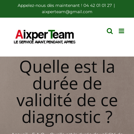
Passer
Appelez-nous dès maintenant ! 04 42 01 01 27
|
aixperteam@gmail.com
au
contenu
Quelle est la
durée de
validité de ce
diagnostic ?