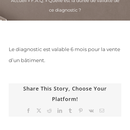
Accueil
»
F.A.Q.
»
Quelle est la durée de validité de
ce diagnostic ?
Le diagnostic est valable 6 mois pour la vente
d’un bâtiment.
Share This Story, Choose Your
Platform!
Facebook
X
Reddit
LinkedIn
Tumblr
Pinterest
Vk
Email