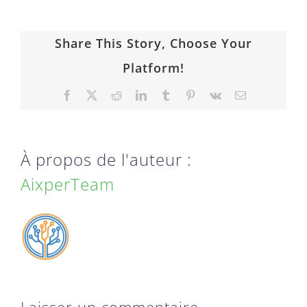
Share This Story, Choose Your
Platform!
Facebook
X
Reddit
LinkedIn
Tumblr
Pinterest
Vk
Email
À propos de l'auteur :
AixperTeam