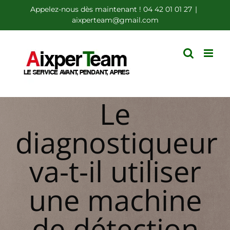
Passer
Appelez-nous dès maintenant ! 04 42 01 01 27
|
aixperteam@gmail.com
au
contenu
Le
diagnostiqueur
va-t-il utiliser
une machine
de détection