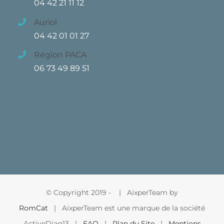
04 42 21 11 12
Auriol
04 42 01 01 27
Région PACA
06 73 49 89 51
© Copyright 2019 -
| AixperTeam by
RomCat
| AixperTeam est une marque de la société
ActiveDiag13 |
FAQ
|
Plan du Site
|
Mentions