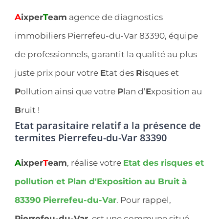
A
ixper
T
eam
agence de diagnostics
immobiliers Pierrefeu-du-Var 83390, équipe
de professionnels, garantit la qualité au plus
juste prix pour votre
E
tat des
R
isques et
P
ollution ainsi que votre
P
lan d’
E
xposition au
B
ruit !
Etat parasitaire relatif a la présence de
termites Pierrefeu-du-Var 83390
A
ixper
T
eam
, réalise votre
Etat des risques et
pollution et Plan d'Exposition au Bruit à
83390
Pierrefeu-du-Var
. Pour rappel,
Pierrefeu-du-Var
, est une commune situé