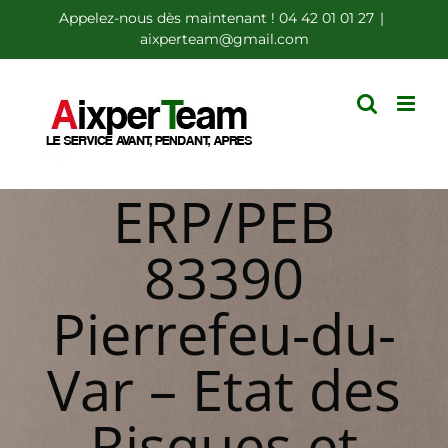
Passer
Appelez-nous dès maintenant ! 04 42 01 01 27
|
aixperteam@gmail.com
au
contenu
ERP/PEB
83390
Pierrefeu-du-
Var – Etat des
Risques et