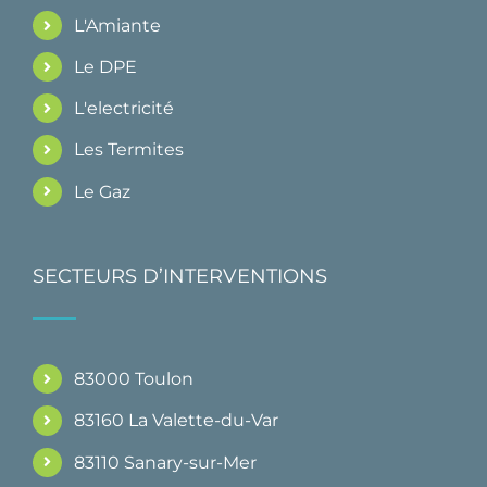
L'Amiante
Le DPE
L'electricité
Les Termites
Le Gaz
SECTEURS D’INTERVENTIONS
83000 Toulon
83160 La Valette-du-Var
83110 Sanary-sur-Mer