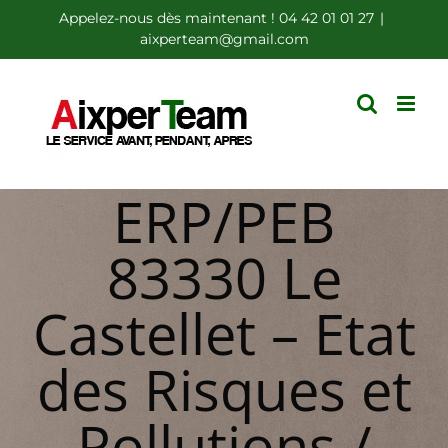
Passer
Appelez-nous dès maintenant ! 04 42 01 01 27
|
aixperteam@gmail.com
au
contenu
ERP/PEB
83330 Le
Castellet – Etat
des Risques et
Pollutions /