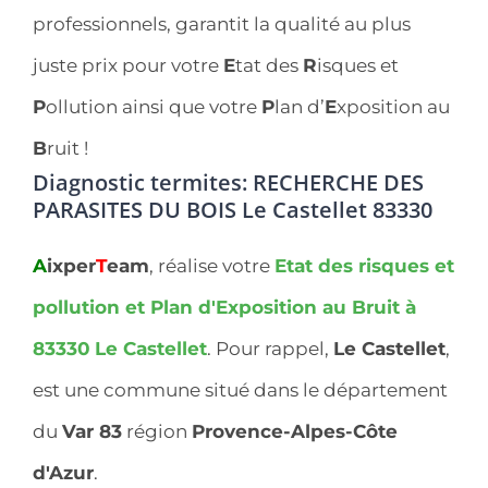
professionnels, garantit la qualité au plus
juste prix pour votre
E
tat des
R
isques et
P
ollution ainsi que votre
P
lan d’
E
xposition au
B
ruit !
Diagnostic termites: RECHERCHE DES
PARASITES DU BOIS Le Castellet 83330
A
ixper
T
eam
, réalise votre
Etat des risques et
pollution et Plan d'Exposition au Bruit à
83330
Le Castellet
. Pour rappel,
Le Castellet
,
est une commune situé dans le département
du
Var 83
région
Provence-Alpes-Côte
d'Azur
.