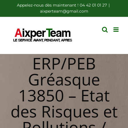
Passer
Appelez-nous dès maintenant ! 04 42 01 01 27
|
aixperteam@gmail.com
au
contenu
ERP/PEB
Gréasque
13850 – Etat
des Risques et
Pollutions /