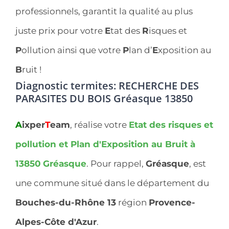
professionnels, garantit la qualité au plus
juste prix pour votre
E
tat des
R
isques et
P
ollution ainsi que votre
P
lan d’
E
xposition au
B
ruit !
Diagnostic termites: RECHERCHE DES
PARASITES DU BOIS Gréasque 13850
A
ixper
T
eam
, réalise votre
Etat des risques et
pollution et Plan d'Exposition au Bruit à
13850
Gréasque
. Pour rappel,
Gréasque
, est
une commune situé dans le département du
Bouches-du-Rhône 13
région
Provence-
Alpes-Côte d'Azur
.