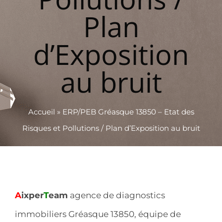
Plan
d’Exposition
au bruit
Accueil
»
ERP/PEB Gréasque 13850 – Etat des
Risques et Pollutions / Plan d’Exposition au bruit
A
ixper
T
eam
agence de diagnostics
immobiliers Gréasque 13850, équipe de