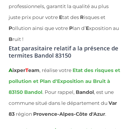
professionnels, garantit la qualité au plus
juste prix pour votre
E
tat des
R
isques et
P
ollution ainsi que votre
P
lan d’
E
xposition au
B
ruit !
Etat parasitaire relatif a la présence de
termites Bandol 83150
A
ixper
T
eam
, réalise votre
Etat des risques et
pollution et Plan d'Exposition au Bruit à
83150
Bandol
. Pour rappel,
Bandol
, est une
commune situé dans le département du
Var
83
région
Provence-Alpes-Côte d'Azur
.