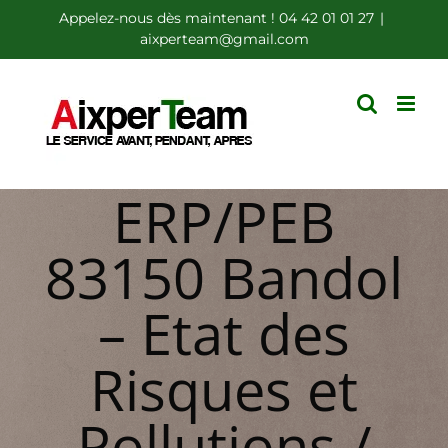
Passer
Appelez-nous dès maintenant ! 04 42 01 01 27
|
aixperteam@gmail.com
au
contenu
ERP/PEB
83150 Bandol
– Etat des
Risques et
Pollutions /