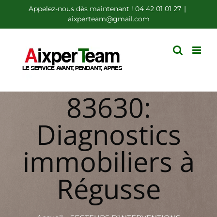
Passer
Appelez-nous dès maintenant ! 04 42 01 01 27
|
aixperteam@gmail.com
au
contenu
83630:
Diagnostics
immobiliers à
Régusse