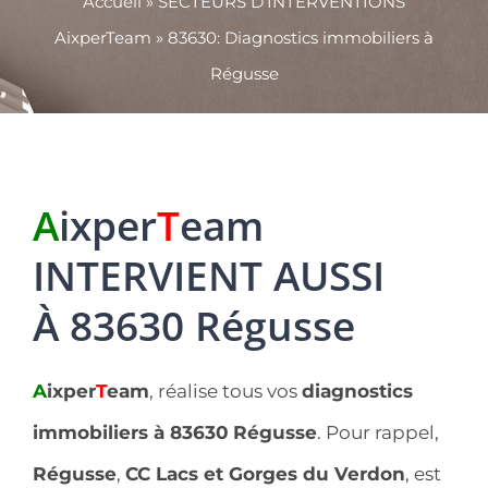
Accueil
»
SECTEURS D’INTERVENTIONS
AixperTeam
»
83630: Diagnostics immobiliers à
Régusse
A
ixper
T
eam
INTERVIENT AUSSI
À 83630 Régusse
A
ixper
T
eam
, réalise tous vos
diagnostics
immobiliers à 83630
Régusse
. Pour rappel,
Régusse
,
CC Lacs et Gorges du Verdon
, est