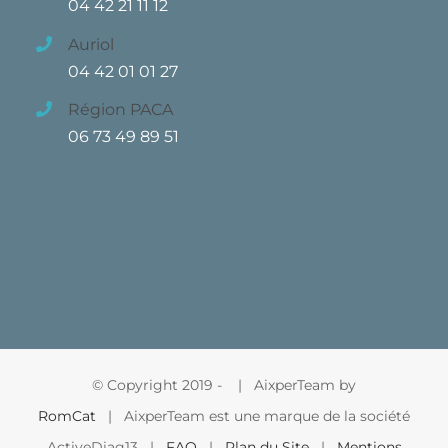
04 42 21 11 12
Auriol
04 42 01 01 27
Région PACA
06 73 49 89 51
© Copyright 2019 -
| AixperTeam by
RomCat
| AixperTeam est une marque de la société
ActiveDiag13 |
FAQ
|
Plan du Site
|
Mentions