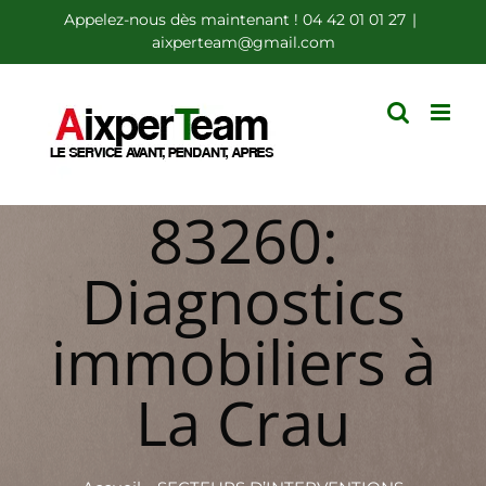
Passer
Appelez-nous dès maintenant ! 04 42 01 01 27
|
aixperteam@gmail.com
au
contenu
83260:
Diagnostics
immobiliers à
La Crau