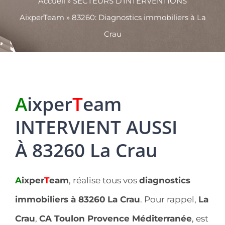
Accueil
»
SECTEURS D’INTERVENTIONS
AixperTeam
»
83260: Diagnostics immobiliers à La
Crau
A
ixper
T
eam
INTERVIENT AUSSI
À 83260 La Crau
A
ixper
T
eam
, réalise tous vos
diagnostics
immobiliers à 83260
La Crau
. Pour rappel,
La
Crau
,
CA Toulon Provence Méditerranée
, est