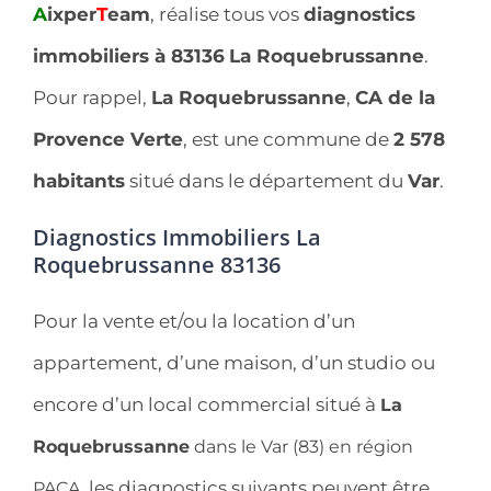
A
ixper
T
eam
, réalise tous vos
diagnostics
immobiliers à 83136
La Roquebrussanne
.
Pour rappel,
La Roquebrussanne
,
CA de la
Provence Verte
, est une commune de
2 578
habitants
situé dans le département du
Var
.
Diagnostics Immobiliers La
Roquebrussanne 83136
Pour la vente et/ou la location d’un
appartement, d’une maison, d’un studio ou
encore d’un local commercial situé à
La
Roquebrussanne
dans le Var (83) en région
, les diagnostics suivants peuvent être
PACA