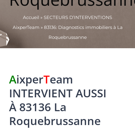
Accueil
»
SECTEURS D’INTERVENTIONS
AixperTeam
»
83136: Diagnostics immobiliers à La
Roquebrussanne
A
ixper
T
eam
INTERVIENT AUSSI
À 83136 La
Roquebrussanne