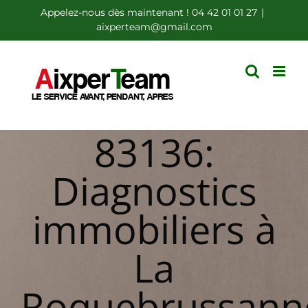
Passer
Appelez-nous dès maintenant ! 04 42 01 01 27
|
aixperteam@gmail.com
au
contenu
83136:
Diagnostics
immobiliers à
La
Roquebrussann