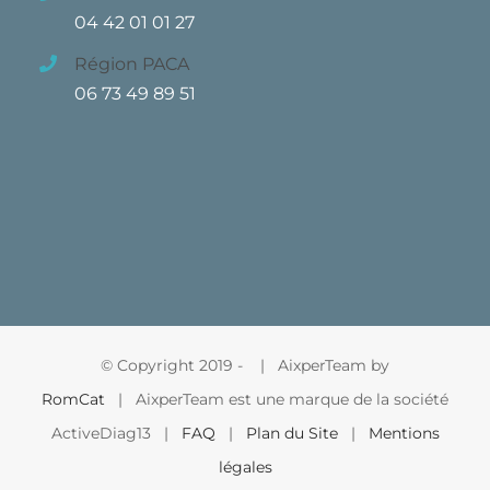
04 42 01 01 27
Région PACA
06 73 49 89 51
© Copyright 2019 -
| AixperTeam by
RomCat
| AixperTeam est une marque de la société
ActiveDiag13 |
FAQ
|
Plan du Site
|
Mentions
légales