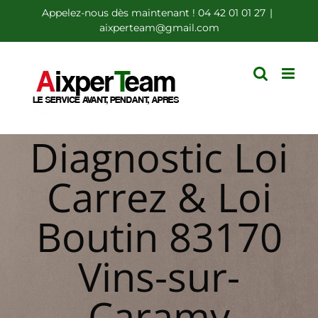
Passer
Appelez-nous dès maintenant ! 04 42 01 01 27
|
aixperteam@gmail.com
au
contenu
Diagnostic Loi
Carrez & Loi
Boutin 83170
Vins-sur-
Caramy