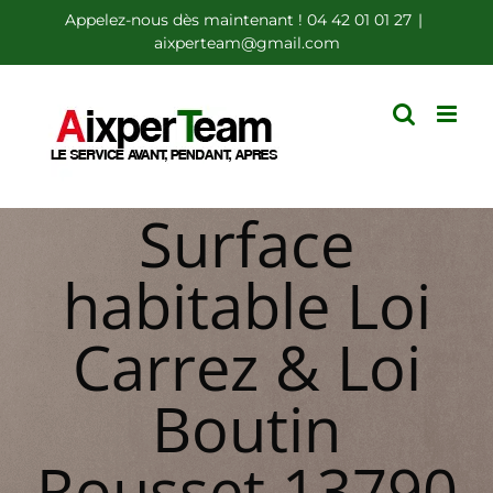
Passer
Appelez-nous dès maintenant ! 04 42 01 01 27
|
aixperteam@gmail.com
au
contenu
Surface
habitable Loi
Carrez & Loi
Boutin
Rousset 13790