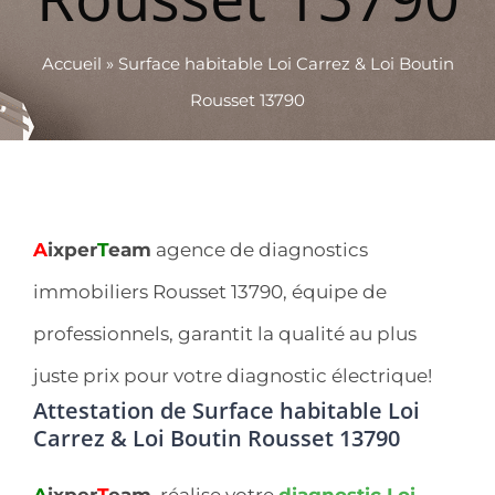
Accueil
»
Surface habitable Loi Carrez & Loi Boutin
Rousset 13790
A
ixper
T
eam
agence de diagnostics
immobiliers Rousset 13790, équipe de
professionnels, garantit la qualité au plus
juste prix pour votre diagnostic électrique!
Attestation de Surface habitable Loi
Carrez & Loi Boutin Rousset 13790
A
ixper
T
eam
, réalise votre
diagnostic Loi