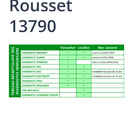
Rousset
13790