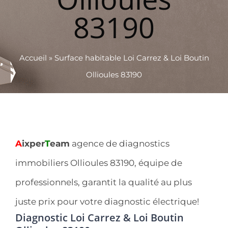
83190
Accueil
»
Surface habitable Loi Carrez & Loi Boutin
Ollioules 83190
A
ixper
T
eam
agence de diagnostics
immobiliers Ollioules 83190, équipe de
professionnels, garantit la qualité au plus
juste prix pour votre diagnostic électrique!
Diagnostic Loi Carrez & Loi Boutin