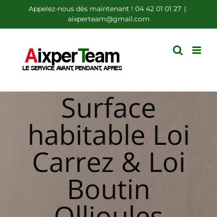
Passer
Appelez-nous dès maintenant ! 04 42 01 01 27
|
aixperteam@gmail.com
au
contenu
Surface
habitable Loi
Carrez & Loi
Boutin
Ollioules