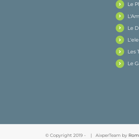
Le 
L'Am
Le 
L'ele
Les 
Le G
© Copyright 2019 -
| AixperTeam by
Rom