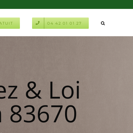
ATUIT
04 42 01 01 27
ez & Loi
 83670