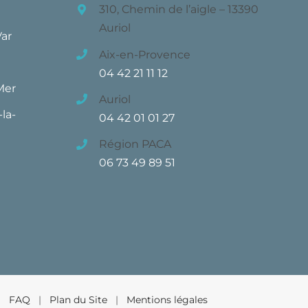
310, Chemin de l’aigle – 13390
Auriol
Var
Aix-en-Provence
04 42 21 11 12
Mer
Auriol
la-
04 42 01 01 27
Région PACA
06 73 49 89 51
 |
FAQ
|
Plan du Site
|
Mentions légales