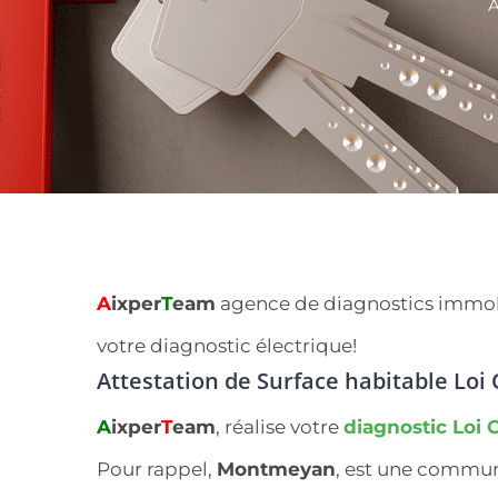
A
A
ixper
T
eam
agence de diagnostics immobil
votre diagnostic électrique!
Attestation de Surface habitable Lo
A
ixper
T
eam
, réalise votre
diagnostic Loi 
Pour rappel,
Montmeyan
, est une commu