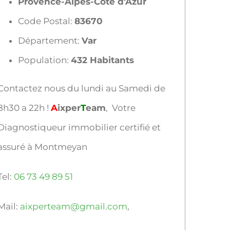
Provence-Alpes-Côte d’Azur
Code Postal:
83670
Département:
Var
Population:
432 Habitants
Contactez nous du lundi au Samedi de
8h30 a 22h !
A
ixper
T
eam
, Votre
Diagnostiqueur immobilier certifié et
assuré à Montmeyan
Tel:
06 73 49 89 51
Mail:
aixperteam@gmail.com
,