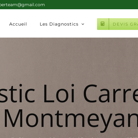
xperteam@gmail.com
Accueil
Les Diagnostics
DEVIS GR
tic Loi Carr
n Montmeyan