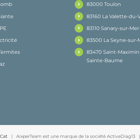
Plomb
83000 Toulon
iante
83160 La Valette-du-
DPE
83110 Sanary-sur-Mer
ctricité
83500 La Seyne-sur-
Termites
83470 Saint-Maximin-
Sainte-Baume
az
Cat
| AixperTeam est une marque de la société ActiveDiag13