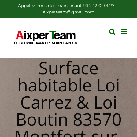
Passer
Appelez-nous dès maintenant ! 04 42 01 01 27
|
aixperteam@gmail.com
au
contenu
Surface
habitable Loi
Carrez & Loi
Boutin 83570
Montfort-sur-