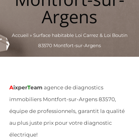
Argens
Accueil
»
Surface habitable Loi Carrez & Loi Boutin
83570 Montfort-sur-Argens
A
ixper
T
eam
agence de diagnostics
immobiliers Montfort-sur-Argens 83570,
équipe de professionnels, garantit la qualité
au plus juste prix pour votre diagnostic
électrique!