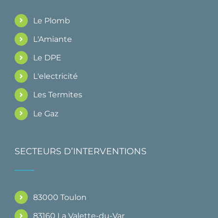
Le Plomb
L'Amiante
Le DPE
L'electricité
Les Termites
Le Gaz
SECTEURS D’INTERVENTIONS
83000 Toulon
83160 La Valette-du-Var