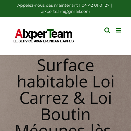
Passer
Appelez-nous dès maintenant ! 04 42 01 01 27
|
aixperteam@gmail.com
au
contenu
Surface
habitable Loi
Carrez & Loi
Boutin
Méounes-lès-