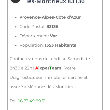
lès-Montrieux 83136
Provence-Alpes-Côte d’Azur
Code Postal:
83136
Département:
Var
Population:
1353 Habitants
Contactez nous du lundi au Samedi de
8h30 a 22h !
A
ixper
T
eam
, Votre
Diagnostiqueur immobilier certifié et
assuré à Méounes-lès-Montrieux
Tel:
06 73 49 89 51