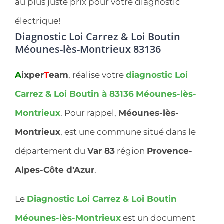
au plus juste prix pour votre diagnostic
électrique!
Diagnostic Loi Carrez & Loi Boutin
Méounes-lès-Montrieux 83136
A
ixper
T
eam
, réalise votre
diagnostic Loi
Carrez & Loi Boutin à 83136
Méounes-lès-
Montrieux
. Pour rappel,
Méounes-lès-
Montrieux
, est une commune situé dans le
département du
Var 83
région
Provence-
Alpes-Côte d'Azur
.
Le
Diagnostic Loi Carrez & Loi Boutin
Méounes-lès-Montrieux
est un document