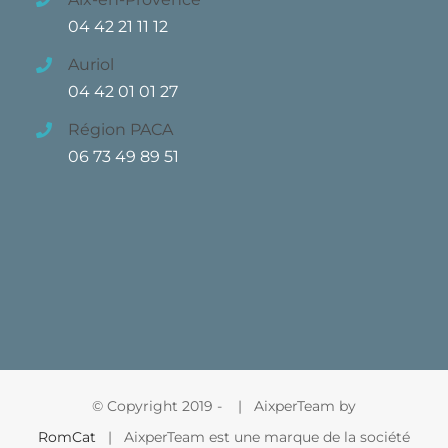
04 42 21 11 12
Auriol
04 42 01 01 27
Région PACA
06 73 49 89 51
© Copyright 2019 -
| AixperTeam by
RomCat
| AixperTeam est une marque de la société