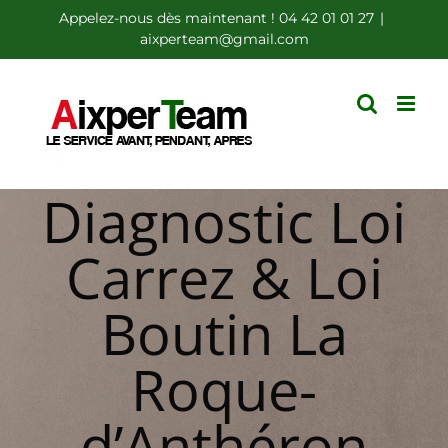
Passer
Appelez-nous dès maintenant ! 04 42 01 01 27
|
aixperteam@gmail.com
au
contenu
Diagnostic Loi
Carrez & Loi
Boutin La
Roque-
d’Anthéron