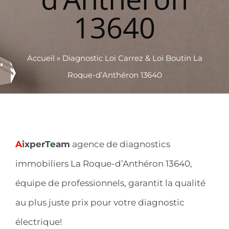
13640
Accueil
»
Diagnostic Loi Carrez & Loi Boutin La
Roque-d’Anthéron 13640
A
ixper
T
eam
agence de diagnostics
immobiliers La Roque-d’Anthéron 13640,
équipe de professionnels, garantit la qualité
au plus juste prix pour votre diagnostic
électrique!