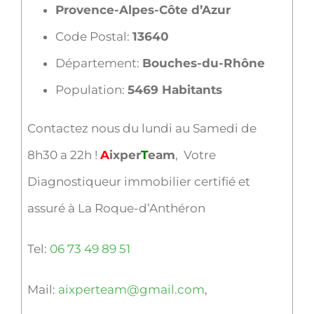
Provence-Alpes-Côte d’Azur
Code Postal:
13640
Département:
Bouches-du-Rhône
Population:
5469 Habitants
Contactez nous du lundi au Samedi de
8h30 a 22h !
A
ixper
T
eam
, Votre
Diagnostiqueur immobilier certifié et
assuré à La Roque-d’Anthéron
Tel:
06 73 49 89 51
Mail:
aixperteam@gmail.com
,