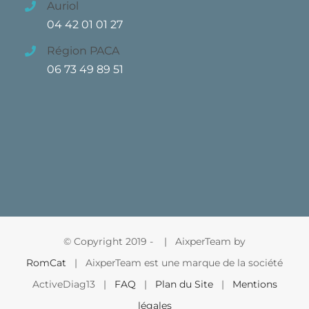
Auriol
04 42 01 01 27
Région PACA
06 73 49 89 51
© Copyright 2019 -
| AixperTeam by
RomCat
| AixperTeam est une marque de la société
ActiveDiag13 |
FAQ
|
Plan du Site
|
Mentions
légales