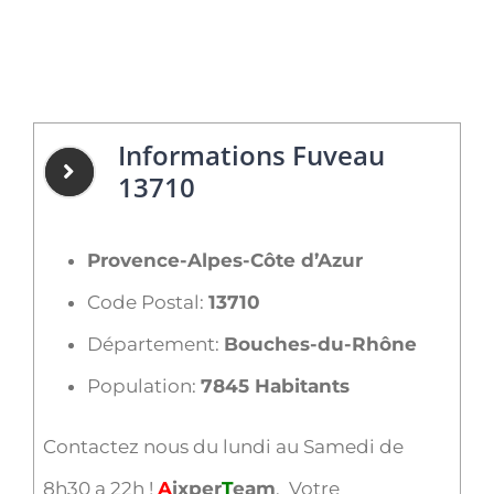
Informations Fuveau
13710
Provence-Alpes-Côte d’Azur
Code Postal:
13710
Département:
Bouches-du-Rhône
Population:
7845 Habitants
Contactez nous du lundi au Samedi de
8h30 a 22h !
A
ixper
T
eam
, Votre