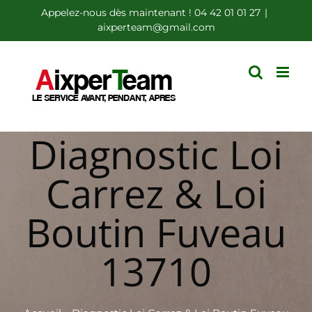
Passer
Appelez-nous dès maintenant ! 04 42 01 01 27
|
aixperteam@gmail.com
au
contenu
Diagnostic Loi
Carrez & Loi
Boutin Fuveau
13710