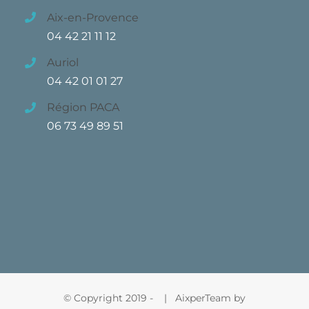
Aix-en-Provence
04 42 21 11 12
Auriol
04 42 01 01 27
Région PACA
06 73 49 89 51
© Copyright 2019 -
| AixperTeam by