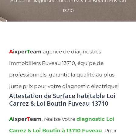
Accueil
»
Diagnostic Loi Carrez & Loi Boutin Fuveau
13710
A
ixper
T
eam
agence de diagnostics
immobiliers Fuveau 13710, équipe de
professionnels, garantit la qualité au plus
juste prix pour votre diagnostic électrique!
Attestation de Surface habitable Loi
Carrez & Loi Boutin Fuveau 13710
A
ixper
T
eam
, réalise votre
diagnostic Loi
Carrez & Loi Boutin à 13710
Fuveau
. Pour