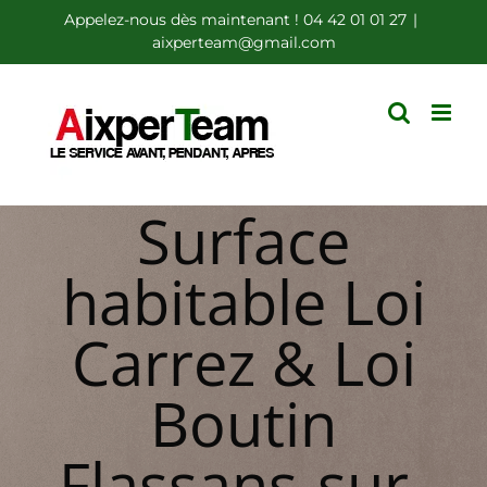
Passer
Appelez-nous dès maintenant ! 04 42 01 01 27
|
aixperteam@gmail.com
au
contenu
Surface
habitable Loi
Carrez & Loi
Boutin
Flassans-sur-