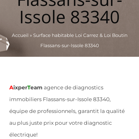
Issole 83340
Accueil
»
Surface habitable Loi Carrez & Loi Boutin
Flassans-sur-Issole 83340
A
ixper
T
eam
agence de diagnostics
immobiliers Flassans-sur-Issole 83340,
équipe de professionnels, garantit la qualité
au plus juste prix pour votre diagnostic
électrique!