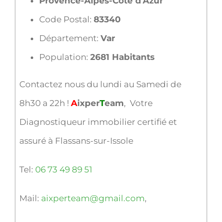
Provence-Alpes-Côte d’Azur
Code Postal:
83340
Département:
Var
Population:
2681 Habitants
Contactez nous du lundi au Samedi de
8h30 a 22h !
A
ixper
T
eam
, Votre
Diagnostiqueur immobilier certifié et
assuré à Flassans-sur-Issole
Tel:
06 73 49 89 51
Mail:
aixperteam@gmail.com
,