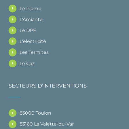
Le Plomb
L'Amiante
Le DPE
L'electricité
Les Termites
Le Gaz
SECTEURS D’INTERVENTIONS
83000 Toulon
83160 La Valette-du-Var