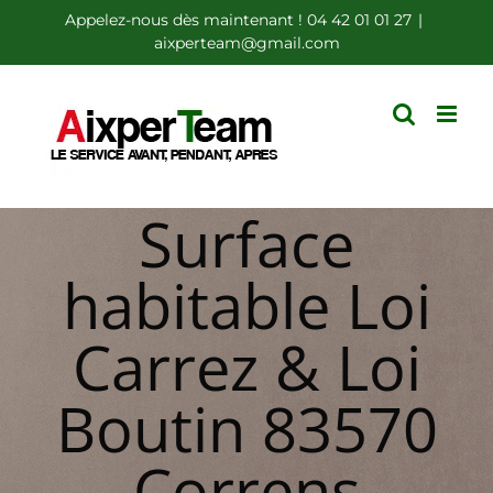
Passer
Appelez-nous dès maintenant ! 04 42 01 01 27
|
aixperteam@gmail.com
au
contenu
Surface
habitable Loi
Carrez & Loi
Boutin 83570
Correns