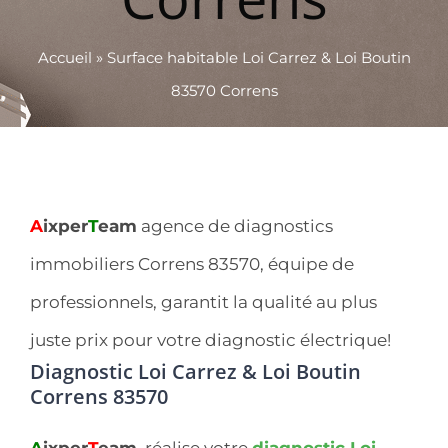
Accueil
»
Surface habitable Loi Carrez & Loi Boutin
83570 Correns
A
ixper
T
eam
agence de diagnostics
immobiliers Correns 83570, équipe de
professionnels, garantit la qualité au plus
juste prix pour votre diagnostic électrique!
Diagnostic Loi Carrez & Loi Boutin
Correns 83570
A
ixper
T
eam
, réalise votre
diagnostic Loi