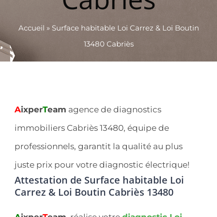
Accueil
»
Surface habitable Loi Carrez & Loi Boutin
13480 Cabriès
A
ixper
T
eam
agence de diagnostics
immobiliers Cabriès 13480, équipe de
professionnels, garantit la qualité au plus
juste prix pour votre diagnostic électrique!
Attestation de Surface habitable Loi
Carrez & Loi Boutin Cabriès 13480
A
ixper
T
eam
, réalise votre
diagnostic Loi