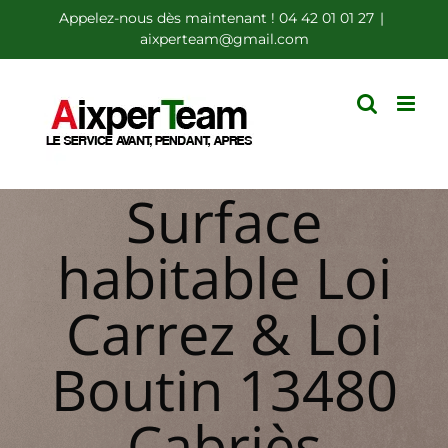
Passer
Appelez-nous dès maintenant ! 04 42 01 01 27
|
aixperteam@gmail.com
au
contenu
Surface
habitable Loi
Carrez & Loi
Boutin 13480
Cabriès