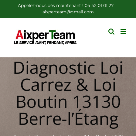
Passer
Appelez-nous dès maintenant ! 04 42 01 01 27
|
aixperteam@gmail.com
au
contenu
Diagnostic Loi
Carrez & Loi
Boutin 13130
Berre-l’Étang