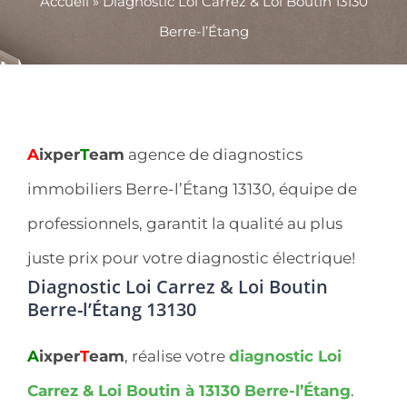
Accueil
»
Diagnostic Loi Carrez & Loi Boutin 13130
Berre-l’Étang
A
ixper
T
eam
agence de diagnostics
immobiliers Berre-l’Étang 13130, équipe de
professionnels, garantit la qualité au plus
juste prix pour votre diagnostic électrique!
Diagnostic Loi Carrez & Loi Boutin
Berre-l’Étang 13130
A
ixper
T
eam
, réalise votre
diagnostic Loi
Carrez & Loi Boutin à 13130
Berre-l’Étang
.