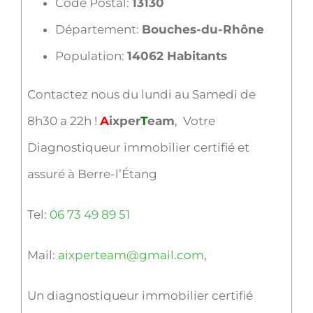
Code Postal:
13130
Département:
Bouches-du-Rhône
Population:
14062 Habitants
Contactez nous du lundi au Samedi de
8h30 a 22h !
A
ixper
T
eam
, Votre
Diagnostiqueur immobilier certifié et
assuré à Berre-l’Étang
Tel:
06 73 49 89 51
Mail:
aixperteam@gmail.com
,
Un diagnostiqueur immobilier certifié