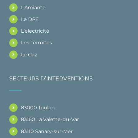
L'Amiante
Le DPE
L'electricité
Les Termites
Le Gaz
SECTEURS D’INTERVENTIONS
83000 Toulon
83160 La Valette-du-Var
83110 Sanary-sur-Mer