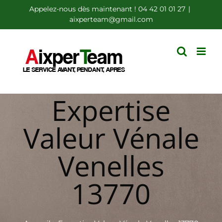
Passer
Appelez-nous dès maintenant ! 04 42 01 01 27
|
aixperteam@gmail.com
au
contenu
Expertise
Valeur Vénale
Venelles
13770