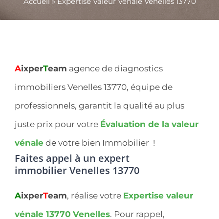
Accueil
»
Expertise Valeur Vénale Venelles 13770
A
ixper
T
eam
agence de diagnostics
immobiliers Venelles 13770, équipe de
professionnels, garantit la qualité au plus
juste prix pour votre
Évaluation de la valeur
vénale
de votre bien Immobilier !
Faites appel à un expert
immobilier
Venelles 13770
A
ixper
T
eam
, réalise votre
Expertise valeur
vénale 13770
Venelles
. Pour rappel,