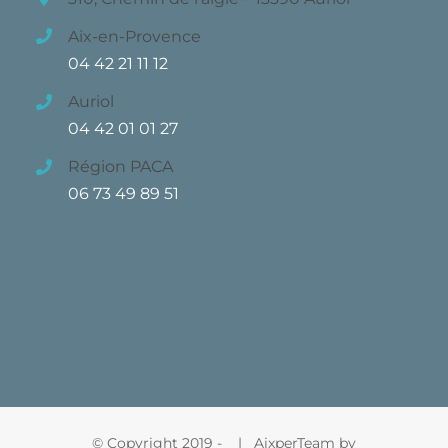
Aix-en-Provence
04 42 21 11 12
Auriol
04 42 01 01 27
Région PACA
06 73 49 89 51
© Copyright 2019 -
| AixperTeam by