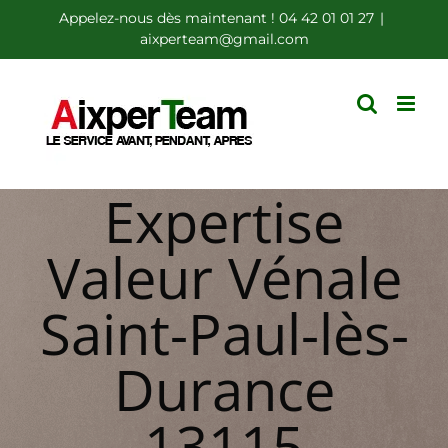
Passer
Appelez-nous dès maintenant ! 04 42 01 01 27
|
aixperteam@gmail.com
au
contenu
Expertise
Valeur Vénale
Saint-Paul-lès-
Durance
13115