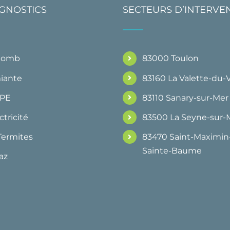
AGNOSTICS
SECTEURS D’INTERVE
Plomb
83000 Toulon
iante
83160 La Valette-du-
DPE
83110 Sanary-sur-Mer
ctricité
83500 La Seyne-sur-
Termites
83470 Saint-Maximin-
Sainte-Baume
az