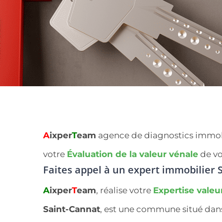
A
ixper
T
eam
agence de diagnostics immobil
votre
Évaluation de la valeur vénale
de vo
Faites appel à un expert immobilier
S
A
ixper
T
eam
, réalise votre
Expertise valeu
Saint-Cannat
, est une commune situé da