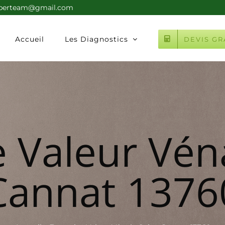
xperteam@gmail.com
Accueil
Les Diagnostics
DEVIS GR
e Valeur Véna
Cannat 1376