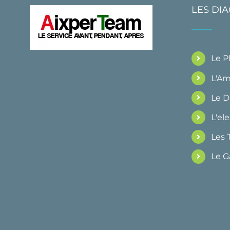
LES DI
Le 
L'Am
Le 
L'ele
Les 
Le G