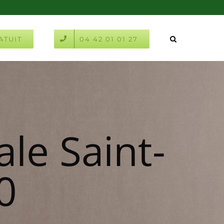
ATUIT
04 42 01 01 27
le Saint-
0