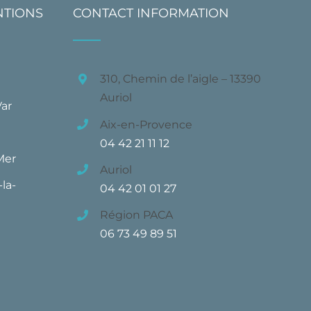
NTIONS
CONTACT INFORMATION
310, Chemin de l’aigle – 13390
Auriol
Var
Aix-en-Provence
04 42 21 11 12
Mer
Auriol
la-
04 42 01 01 27
Région PACA
06 73 49 89 51