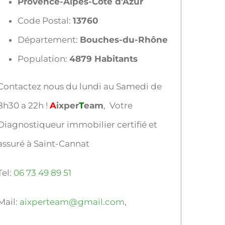
Provence-Alpes-Côte d’Azur
Code Postal:
13760
Département:
Bouches-du-Rhône
Population:
4879 Habitants
Contactez nous du lundi au Samedi de
8h30 a 22h !
A
ixper
T
eam
, Votre
Diagnostiqueur immobilier certifié et
assuré à Saint-Cannat
Tel:
06 73 49 89 51
Mail:
aixperteam@gmail.com
,