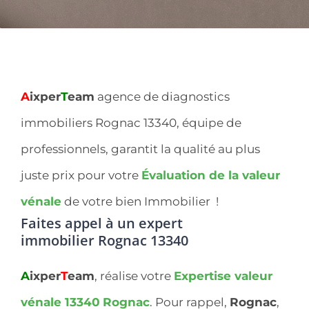
A
ixper
T
eam
agence de diagnostics
immobiliers Rognac 13340, équipe de
professionnels, garantit la qualité au plus
juste prix pour votre
Évaluation de la valeur
vénale
de votre bien Immobilier !
Faites appel à un expert
immobilier
Rognac 13340
A
ixper
T
eam
, réalise votre
Expertise valeur
vénale 13340
Rognac
. Pour rappel,
Rognac
,