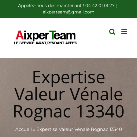
Passer
Appelez-nous dès maintenant ! 04 42 01 01 27
|
aixperteam@gmail.com
au
contenu
Expertise
Valeur Vénale
Rognac 13340
Accueil
»
Expertise Valeur Vénale Rognac 13340