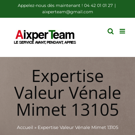
Passer
Appelez-nous dès maintenant ! 04 42 01 01 27
|
aixperteam@gmail.com
au
contenu
Expertise
Valeur Vénale
Mimet 13105
Accueil
»
Expertise Valeur Vénale Mimet 13105