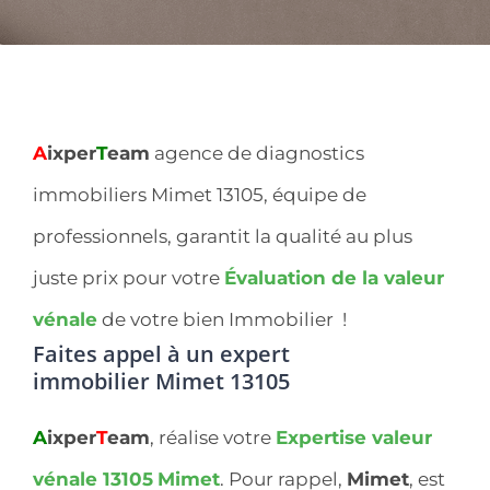
A
ixper
T
eam
agence de diagnostics
immobiliers Mimet 13105, équipe de
professionnels, garantit la qualité au plus
juste prix pour votre
Évaluation de la valeur
vénale
de votre bien Immobilier !
Faites appel à un expert
immobilier
Mimet 13105
A
ixper
T
eam
, réalise votre
Expertise valeur
vénale 13105
Mimet
. Pour rappel,
Mimet
, est