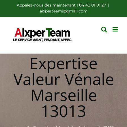
Passer
Appelez-nous dès maintenant ! 04 42 01 01 27
|
aixperteam@gmail.com
au
contenu
Expertise
Valeur Vénale
Marseille
13013