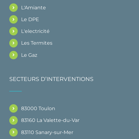
L'Amiante
Le DPE
L'electricité
Les Termites
Le Gaz
SECTEURS D’INTERVENTIONS
83000 Toulon
83160 La Valette-du-Var
83110 Sanary-sur-Mer