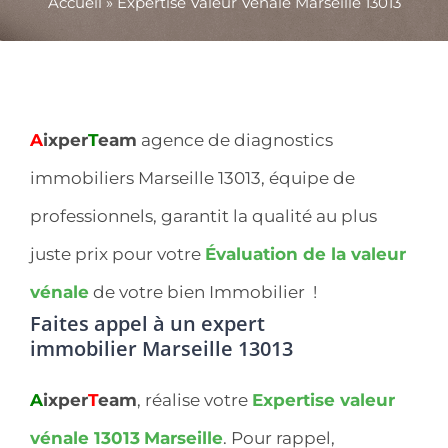
Accueil
»
Expertise Valeur Vénale Marseille 13013
A
ixper
T
eam
agence de diagnostics
immobiliers Marseille 13013, équipe de
professionnels, garantit la qualité au plus
juste prix pour votre
Évaluation de la valeur
vénale
de votre bien Immobilier !
Faites appel à un expert
immobilier
Marseille 13013
A
ixper
T
eam
, réalise votre
Expertise valeur
vénale 13013
Marseille
. Pour rappel,