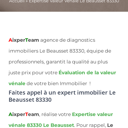
Accueil
»
Expertise Valeur Vénale Le Beausset 83330
A
ixper
T
eam
agence de diagnostics
immobiliers Le Beausset 83330, équipe de
professionnels, garantit la qualité au plus
juste prix pour votre
Évaluation de la valeur
vénale
de votre bien Immobilier !
Faites appel à un expert immobilier
Le
Beausset 83330
A
ixper
T
eam
, réalise votre
Expertise valeur
vénale 83330
Le Beausset
. Pour rappel,
Le