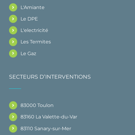
L'Amiante
Le DPE
L'electricité
Les Termites
Le Gaz
SECTEURS D’INTERVENTIONS
83000 Toulon
83160 La Valette-du-Var
83110 Sanary-sur-Mer