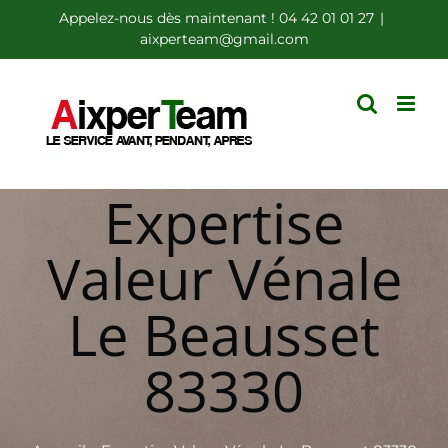
Passer
Appelez-nous dès maintenant ! 04 42 01 01 27
|
aixperteam@gmail.com
au
contenu
Expertise
Valeur Vénale
Le Beausset
83330