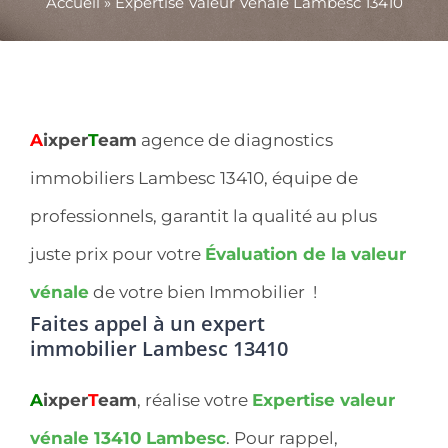
Accueil
»
Expertise Valeur Vénale Lambesc 13410
A
ixper
T
eam
agence de diagnostics
immobiliers Lambesc 13410, équipe de
professionnels, garantit la qualité au plus
juste prix pour votre
Évaluation de la valeur
vénale
de votre bien Immobilier !
Faites appel à un expert
immobilier
Lambesc 13410
A
ixper
T
eam
, réalise votre
Expertise valeur
vénale 13410
Lambesc
. Pour rappel,