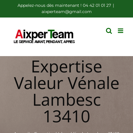
Passer
Appelez-nous dès maintenant ! 04 42 01 01 27
|
aixperteam@gmail.com
au
contenu
Expertise
Valeur Vénale
Lambesc
13410