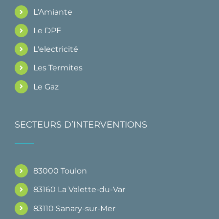
L'Amiante
Le DPE
L'electricité
Les Termites
Le Gaz
SECTEURS D’INTERVENTIONS
83000 Toulon
83160 La Valette-du-Var
83110 Sanary-sur-Mer