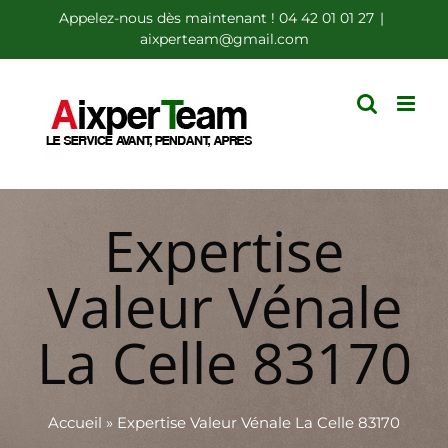
Passer
Appelez-nous dès maintenant ! 04 42 01 01 27
|
aixperteam@gmail.com
au
contenu
Expertise
Valeur Vénale
La Celle 83170
Accueil
»
Expertise Valeur Vénale La Celle 83170