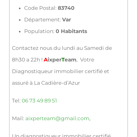
Code Postal:
83740
Département:
Var
Population:
0 Habitants
Contactez nous du lundi au Samedi de
8h30 a 22h !
A
ixper
T
eam
, Votre
Diagnostiqueur immobilier certifié et
assuré à La Cadière-d’Azur
Tel:
06 73 49 89 51
Mail:
aixperteam@gmail.com
,
Un diagnostiqueur immobilier certifié