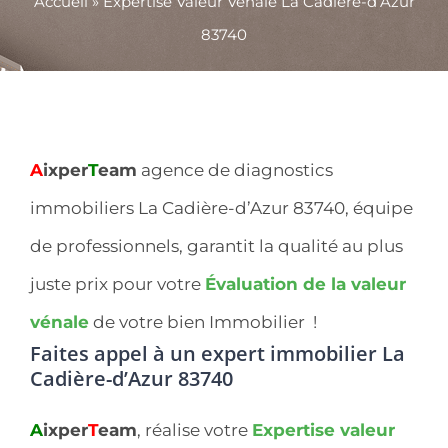
Accueil
»
Expertise Valeur Vénale La Cadière-d’Azur
83740
A
ixper
T
eam
agence de diagnostics
immobiliers La Cadière-d’Azur 83740, équipe
de professionnels, garantit la qualité au plus
juste prix pour votre
Évaluation de la valeur
vénale
de votre bien Immobilier !
Faites appel à un expert immobilier
La
Cadière-d’Azur 83740
A
ixper
T
eam
, réalise votre
Expertise valeur