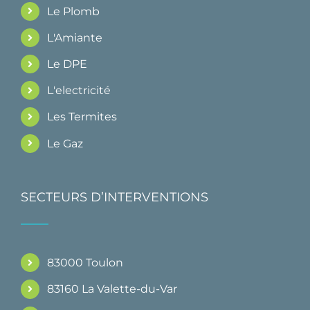
Le Plomb
L'Amiante
Le DPE
L'electricité
Les Termites
Le Gaz
SECTEURS D’INTERVENTIONS
83000 Toulon
83160 La Valette-du-Var