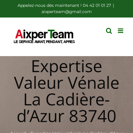
Passer
Appelez-nous dès maintenant ! 04 42 01 01 27
|
aixperteam@gmail.com
au
contenu
Expertise
Valeur Vénale
La Cadière-
d’Azur 83740