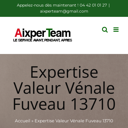
Passer
Appelez-nous dès maintenant ! 04 42 01 01 27
|
aixperteam@gmail.com
au
contenu
Expertise
Valeur Vénale
Fuveau 13710
Accueil
»
Expertise Valeur Vénale Fuveau 13710