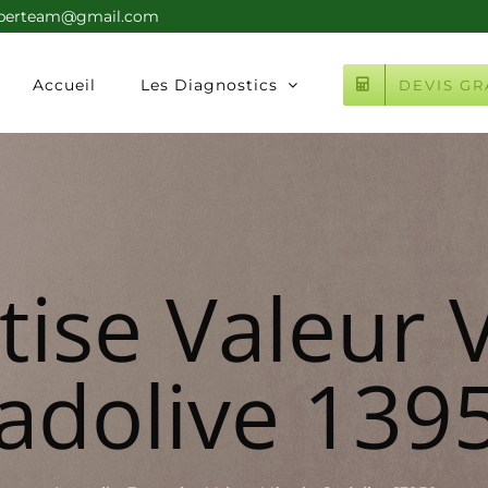
xperteam@gmail.com
Accueil
Les Diagnostics
DEVIS GR
tise Valeur 
adolive 139