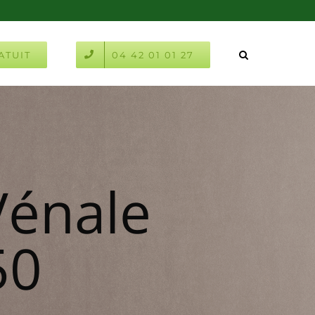
ATUIT
04 42 01 01 27
Vénale
50