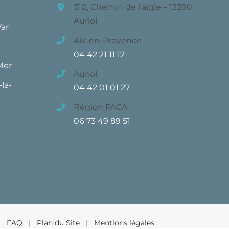
310, Chemin de l’aigle – 13390
Auriol
Var
Aix-en-Provence
04 42 21 11 12
Mer
Auriol
la-
04 42 01 01 27
Région PACA
06 73 49 89 51
 |
FAQ
|
Plan du Site
|
Mentions légales