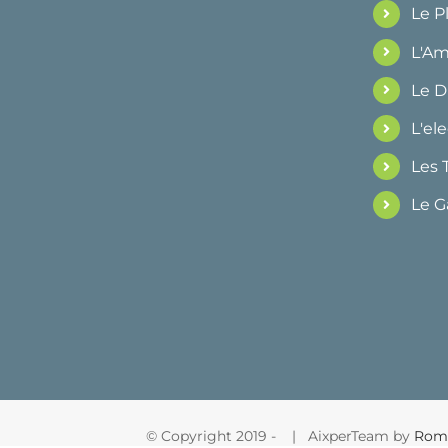
Le 
L'Am
Le 
L'ele
Les 
Le G
© Copyright 2019 -
| AixperTeam by
Rom