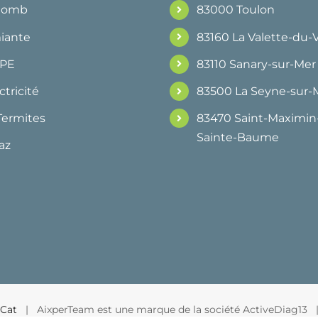
Plomb
83000 Toulon
iante
83160 La Valette-du-
DPE
83110 Sanary-sur-Mer
ctricité
83500 La Seyne-sur-
Termites
83470 Saint-Maximin-
Sainte-Baume
az
Cat
| AixperTeam est une marque de la société ActiveDiag13