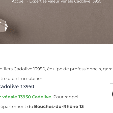
Accueil
»
Expertise Valeur Vénale Cadolive 13950
ers Cadolive 13950, équipe de professionnels, garanti
tre bien Immobilier !
adolive 13950
r vénale 13950
Cadolive
. Pour rappel,
 département du
Bouches-du-Rhône 13