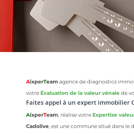
A
ixper
T
eam
agence de diagnostics immobili
votre
Évaluation de la valeur vénale
de vo
Faites appel à un expert immobilier
C
A
ixper
T
eam
, réalise votre
Expertise valeu
Cadolive
, est une commune situé dans le