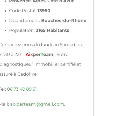
Provence-Alpes-Côte d’Azur
Code Postal:
13950
Département:
Bouches-du-Rhône
Population:
2165 Habitants
Contactez nous du lundi au Samedi de
8h30 a 22h !
A
ixper
T
eam
, Votre
Diagnostiqueur immobilier certifié et
assuré à Cadolive
Tel:
06 73 49 89 51
Mail:
aixperteam@gmail.com
,