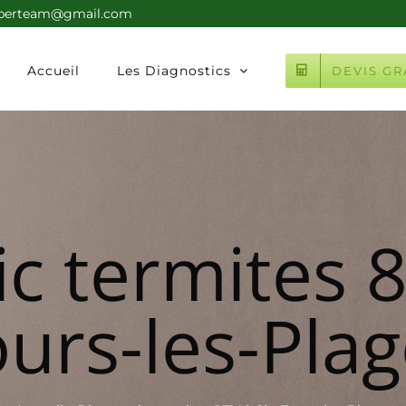
xperteam@gmail.com
Accueil
Les Diagnostics
DEVIS GR
c termites 
urs-les-Pla