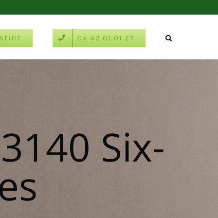
ATUIT
04 42 01 01 27
83140 Six-
ges