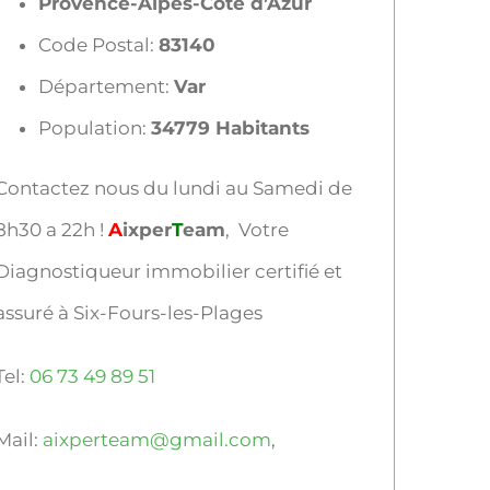
Provence-Alpes-Côte d’Azur
Code Postal:
83140
Département:
Var
Population:
34779 Habitants
Contactez nous du lundi au Samedi de
8h30 a 22h !
A
ixper
T
eam
, Votre
Diagnostiqueur immobilier certifié et
assuré à Six-Fours-les-Plages
Tel:
06 73 49 89 51
Mail:
aixperteam@gmail.com
,