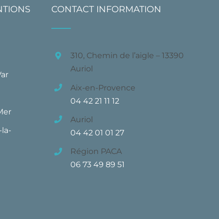
NTIONS
CONTACT INFORMATION
310, Chemin de l’aigle – 13390
Auriol
Var
Aix-en-Provence
04 42 21 11 12
Mer
Auriol
la-
04 42 01 01 27
Région PACA
06 73 49 89 51