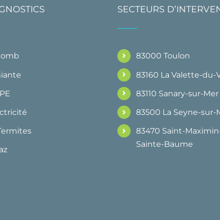
AGNOSTICS
SECTEURS D’INTERVE
Plomb
83000 Toulon
iante
83160 La Valette-du-
DPE
83110 Sanary-sur-Mer
ctricité
83500 La Seyne-sur-
Termites
83470 Saint-Maximin-
Sainte-Baume
az