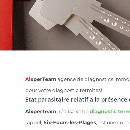
A
ixper
T
eam
agence de diagnostics immobili
pour votre diagnostic termites!
Etat parasitaire relatif a la présence
A
ixper
T
eam
, réalise votre
diagnostic term
rappel,
Six-Fours-les-Plages
, est une co