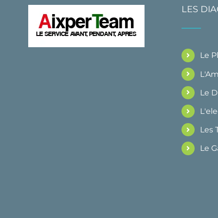
LES DI
Le 
L'Am
Le 
L'ele
Les 
Le G