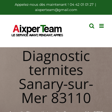
Passer
Appelez-nous dès maintenant ! 04 42 01 01 27
|
aixperteam@gmail.com
au
contenu
Diagnostic
termites
Sanary-sur-
Mer 83110