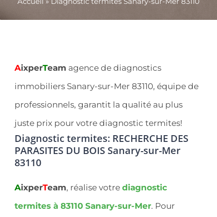
Accueil
»
Diagnostic termites Sanary-sur-Mer 83110
A
ixper
T
eam
agence de diagnostics
immobiliers Sanary-sur-Mer 83110, équipe de
professionnels, garantit la qualité au plus
juste prix pour votre diagnostic termites!
Diagnostic termites: RECHERCHE DES
PARASITES DU BOIS Sanary-sur-Mer
83110
A
ixper
T
eam
, réalise votre
diagnostic
termites à 83110
Sanary-sur-Mer
. Pour