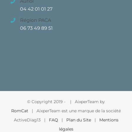
Auriol
04 42 01 01 27
Région PACA
06 73 49 89 51
© Copyright 2019 -
| AixperTeam by
RomCat
| AixperTeam est une marque de la société
ActiveDiag13 |
FAQ
|
Plan du Site
|
Mentions
légales