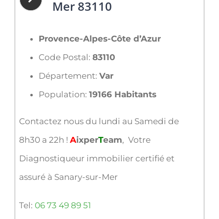
Mer 83110
Provence-Alpes-Côte d’Azur
Code Postal:
83110
Département:
Var
Population:
19166 Habitants
Contactez nous du lundi au Samedi de
8h30 a 22h !
A
ixper
T
eam
, Votre
Diagnostiqueur immobilier certifié et
assuré à Sanary-sur-Mer
Tel:
06 73 49 89 51