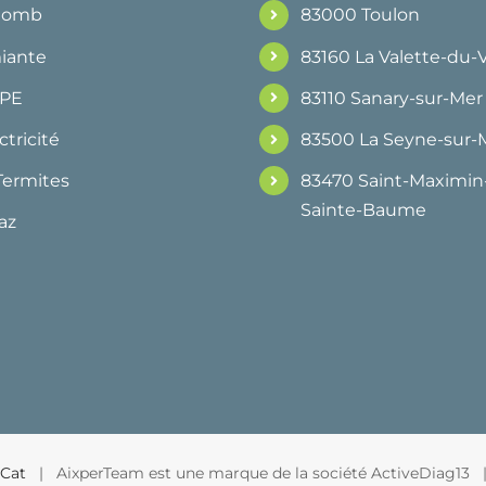
Plomb
83000 Toulon
iante
83160 La Valette-du-
DPE
83110 Sanary-sur-Mer
ctricité
83500 La Seyne-sur-
Termites
83470 Saint-Maximin-
Sainte-Baume
az
Cat
| AixperTeam est une marque de la société ActiveDiag13