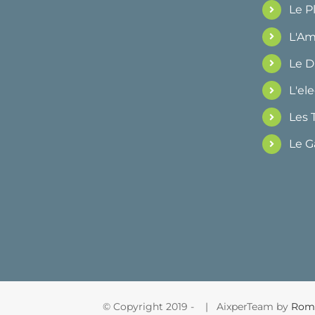
Le 
L'Am
Le 
L'ele
Les 
Le G
© Copyright 2019 -
| AixperTeam by
Rom