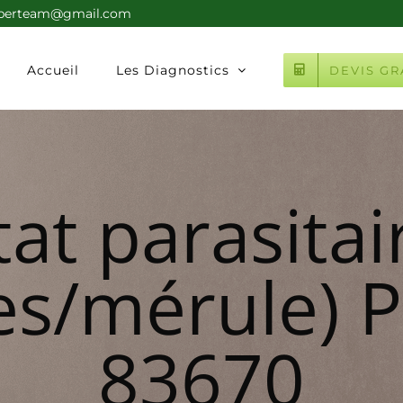
xperteam@gmail.com
Accueil
Les Diagnostics
DEVIS GR
tat parasitai
es/mérule) 
83670