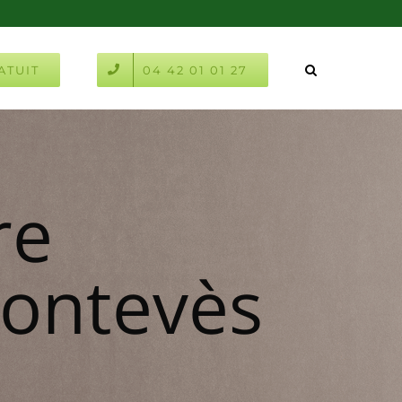
ATUIT
04 42 01 01 27
re
Pontevès