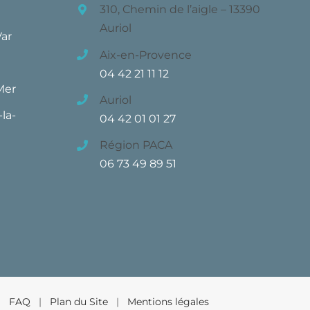
310, Chemin de l’aigle – 13390
Auriol
Var
Aix-en-Provence
04 42 21 11 12
Mer
Auriol
la-
04 42 01 01 27
Région PACA
06 73 49 89 51
 |
FAQ
|
Plan du Site
|
Mentions légales