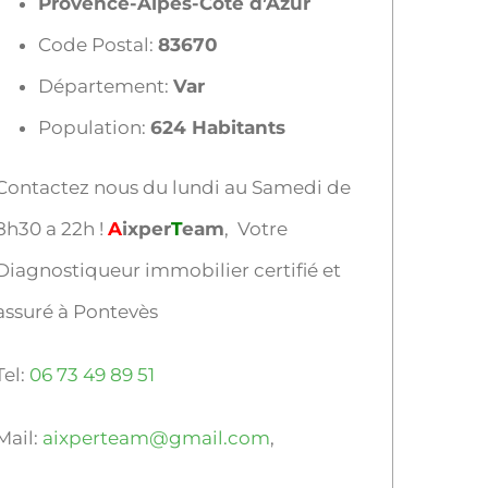
Provence-Alpes-Côte d’Azur
Code Postal:
83670
Département:
Var
Population:
624 Habitants
Contactez nous du lundi au Samedi de
8h30 a 22h !
A
ixper
T
eam
, Votre
Diagnostiqueur immobilier certifié et
assuré à Pontevès
Tel:
06 73 49 89 51
Mail:
aixperteam@gmail.com
,