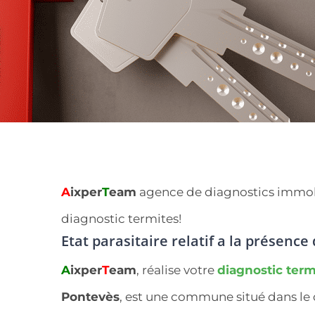
A
ixper
T
eam
agence de diagnostics immobil
diagnostic termites!
Etat parasitaire relatif a la présenc
A
ixper
T
eam
, réalise votre
diagnostic term
Pontevès
, est une commune situé dans l