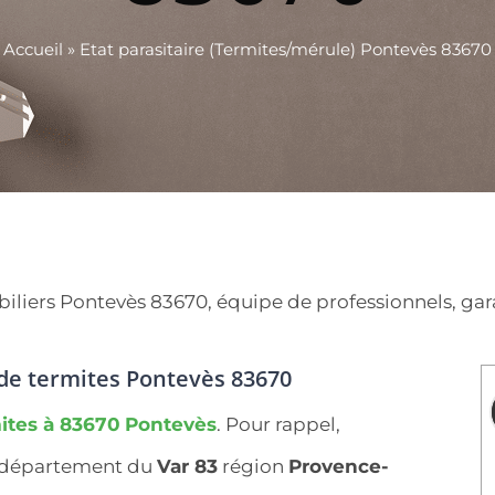
Accueil
»
Etat parasitaire (Termites/mérule) Pontevès 83670
iers Pontevès 83670, équipe de professionnels, garant
e de termites Pontevès 83670
ites à 83670
Pontevès
. Pour rappel,
e département du
Var 83
région
Provence-