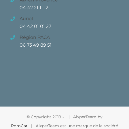
04 42 21 11 12
Auriol
04 42 01 01 27
Région PACA
06 73 49 89 51
© Copyright 2019 -
| AixperTeam by
RomCat
| AixperTeam est une marque de la société