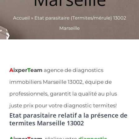
Accueil
»
Etat parasitaire (Termites/mérule) 13002
Marseille
A
ixper
T
eam
agence de diagnostics
immobiliers Marseille 13002, équipe de
professionnels, garantit la qualité au plus
juste prix pour votre diagnostic termites!
Etat parasitaire relatif a la présence de
termites Marseille 13002
A
ixper
T
eam
, réalise votre
diagnostic