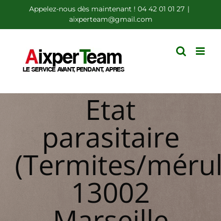
Passer
Appelez-nous dès maintenant ! 04 42 01 01 27
|
aixperteam@gmail.com
au
contenu
Etat
parasitaire
(Termites/mérul
13002
Marseille