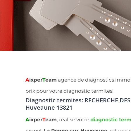
A
ixper
T
eam
agence de diagnostics immobil
prix pour votre diagnostic termites!
Diagnostic termites: RECHERCHE DES
Huveaune 13821
A
ixper
T
eam
, réalise votre
diagnostic term
rappel,
La Penne-sur-Huveaune
, est un