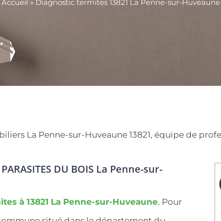
Accueil
»
Diagnostic termites 13821 La Penne-sur-Huveaune
iers La Penne-sur-Huveaune 13821, équipe de professi
 PARASITES DU BOIS La Penne-sur-
ites à 13821
La Penne-sur-Huveaune
. Pour
e commune situé dans le département du