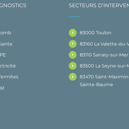
AGNOSTICS
SECTEURS D’INTERVE
Plomb
83000 Toulon
iante
83160 La Valette-du-
DPE
83110 Sanary-sur-Mer
ctricité
83500 La Seyne-sur-
Termites
83470 Saint-Maximin-
Sainte-Baume
az