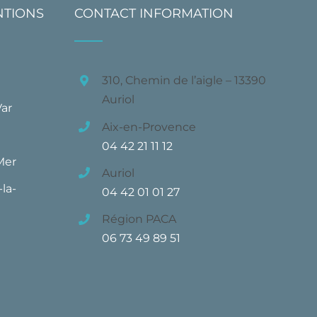
NTIONS
CONTACT INFORMATION
310, Chemin de l’aigle – 13390
Auriol
Var
Aix-en-Provence
04 42 21 11 12
Mer
Auriol
la-
04 42 01 01 27
Région PACA
06 73 49 89 51