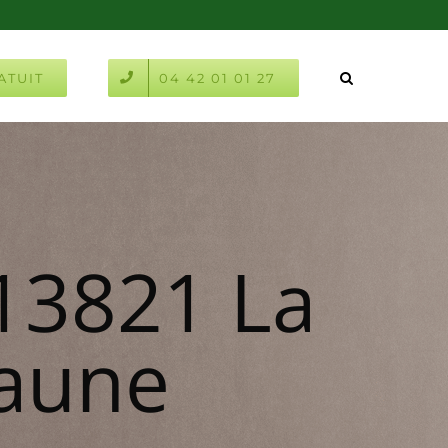
ATUIT
04 42 01 01 27
 13821 La
aune