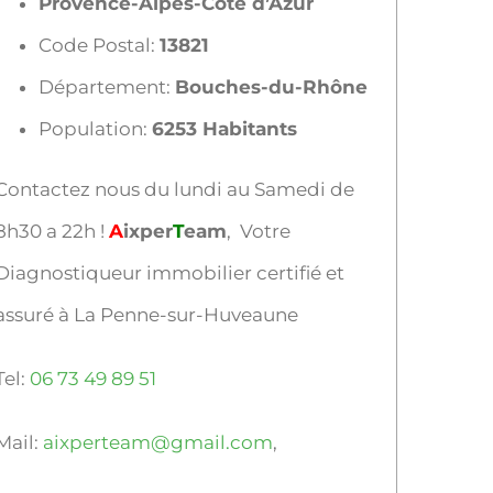
Provence-Alpes-Côte d’Azur
Code Postal:
13821
Département:
Bouches-du-Rhône
Population:
6253 Habitants
Contactez nous du lundi au Samedi de
8h30 a 22h !
A
ixper
T
eam
, Votre
Diagnostiqueur immobilier certifié et
assuré à La Penne-sur-Huveaune
Tel:
06 73 49 89 51
Mail:
aixperteam@gmail.com
,