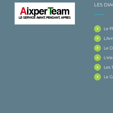
LES DI
Le 
L'Am
Le 
L'ele
Les 
Le G