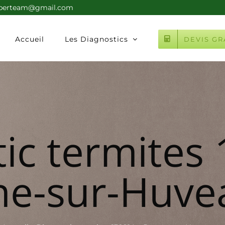
xperteam@gmail.com
Accueil
Les Diagnostics
DEVIS GR
ic termites
ne-sur-Huve