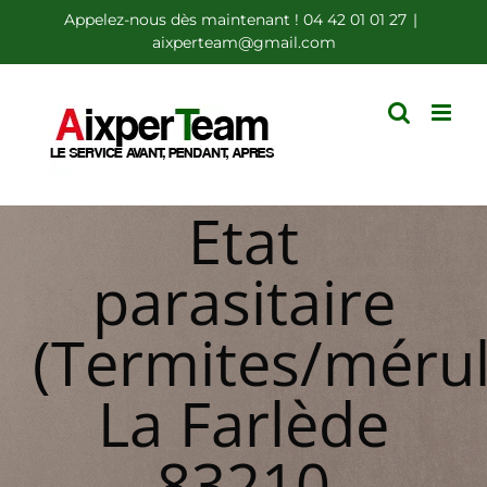
Passer
Appelez-nous dès maintenant ! 04 42 01 01 27
|
aixperteam@gmail.com
au
contenu
Etat
parasitaire
(Termites/mérul
La Farlède
83210