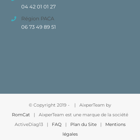
04 42 01 01 27
Région PACA
06 73 49 89 51
© Copyright 2019 -
| AixperTeam by
RomCat
| AixperTeam est une marque de la société
ActiveDiag13 |
FAQ
|
Plan du Site
|
Mentions
légales