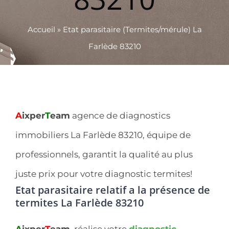
Accueil
»
Etat parasitaire (Termites/mérule) La
Farlède 83210
A
ixper
T
eam
agence de diagnostics
immobiliers La Farlède 83210, équipe de
professionnels, garantit la qualité au plus
juste prix pour votre diagnostic termites!
Etat parasitaire relatif a la présence de
termites La Farlède 83210
A
ixper
T
eam
, réalise votre
diagnostic