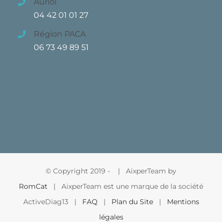
Auriol
04 42 01 01 27
Région PACA
06 73 49 89 51
© Copyright 2019 -
| AixperTeam by
RomCat
| AixperTeam est une marque de la société
ActiveDiag13 |
FAQ
|
Plan du Site
|
Mentions
légales