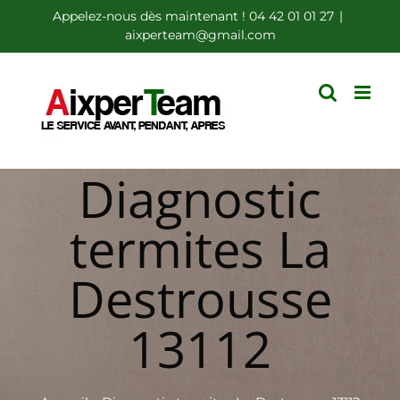
Passer
Appelez-nous dès maintenant ! 04 42 01 01 27
|
aixperteam@gmail.com
au
contenu
Diagnostic
termites La
Destrousse
13112