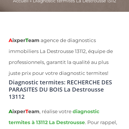
Accueil
»
Diagnostic termites La Destrousse 13112
A
ixper
T
eam
agence de diagnostics
immobiliers La Destrousse 13112, équipe de
professionnels, garantit la qualité au plus
juste prix pour votre diagnostic termites!
Diagnostic termites: RECHERCHE DES
PARASITES DU BOIS La Destrousse
13112
A
ixper
T
eam
, réalise votre
diagnostic
termites à 13112
La Destrousse
. Pour rappel,