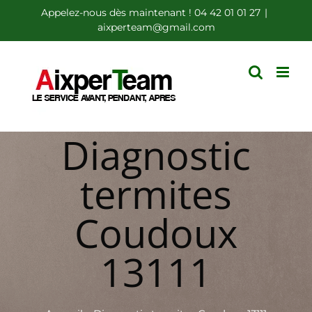
Passer
Appelez-nous dès maintenant ! 04 42 01 01 27
|
aixperteam@gmail.com
au
contenu
Diagnostic
termites
Coudoux
13111