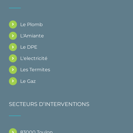
Le Plomb
L'Amiante
Le DPE
L'electricité
Les Termites
Le Gaz
SECTEURS D’INTERVENTIONS
83000 Toulon