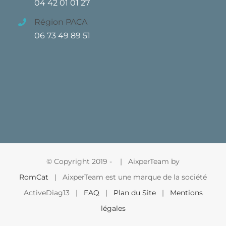
04 42 01 01 27
Région PACA
06 73 49 89 51
© Copyright 2019 -
| AixperTeam by
RomCat
| AixperTeam est une marque de la société
ActiveDiag13 |
FAQ
|
Plan du Site
|
Mentions
légales