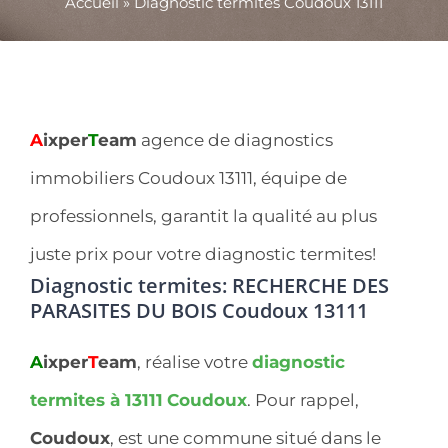
Accueil
»
Diagnostic termites Coudoux 13111
A
ixper
T
eam
agence de diagnostics
immobiliers Coudoux 13111, équipe de
professionnels, garantit la qualité au plus
juste prix pour votre diagnostic termites!
Diagnostic termites: RECHERCHE DES
PARASITES DU BOIS Coudoux 13111
A
ixper
T
eam
, réalise votre
diagnostic
termites à 13111
Coudoux
. Pour rappel,
Coudoux
, est une commune situé dans le