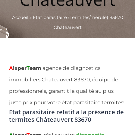
Accueil
»
Etat parasitaire (Termites/mérule) 83670
Châteauvert
A
ixper
T
eam
agence de diagnostics
immobiliers Châteauvert 83670, équipe de
professionnels, garantit la qualité au plus
juste prix pour votre état parasitaire termites!
Etat parasitaire relatif a la présence de
termites Châteauvert 83670
A
ixper
T
eam
, réalise votre
diagnostic