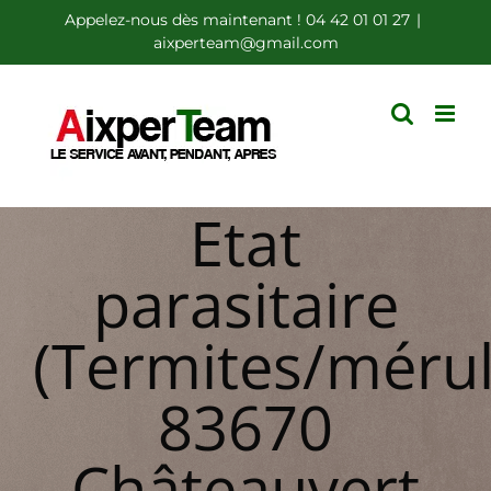
Passer
Appelez-nous dès maintenant ! 04 42 01 01 27
|
aixperteam@gmail.com
au
contenu
Etat
parasitaire
(Termites/mérul
83670
Châteauvert