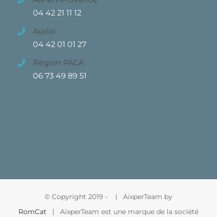
04 42 21 11 12
Auriol
04 42 01 01 27
Région PACA
06 73 49 89 51
© Copyright 2019 -
| AixperTeam by
RomCat
| AixperTeam est une marque de la société