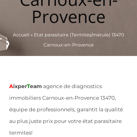
Provence
Accueil
»
Etat parasitaire (Termites/mérule) 13470
Carnoux-en-Provence
A
ixper
T
eam
agence de diagnostics
immobiliers Carnoux-en-Provence 13470,
équipe de professionnels, garantit la qualité
au plus juste prix pour votre état parasitaire
termites!