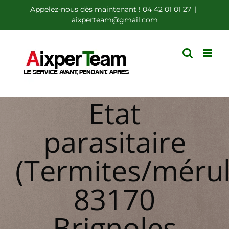
Passer
Appelez-nous dès maintenant ! 04 42 01 01 27
|
aixperteam@gmail.com
au
contenu
Etat
parasitaire
(Termites/mérul
83170
Brignoles