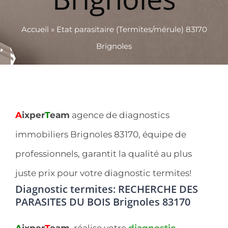
Accueil
»
Etat parasitaire (Termites/mérule) 83170
Brignoles
A
ixper
T
eam
agence de diagnostics
immobiliers Brignoles 83170, équipe de
professionnels, garantit la qualité au plus
juste prix pour votre diagnostic termites!
Diagnostic termites: RECHERCHE DES
PARASITES DU BOIS Brignoles 83170
A
ixper
T
eam
, réalise votre
diagnostic