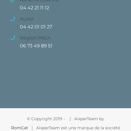
04 42 21 11 12
Auriol
04 42 01 01 27
Région PACA
06 73 49 89 51
© Copyright 2019 -
| AixperTeam by
RomCat
| AixperTeam est une marque de la société