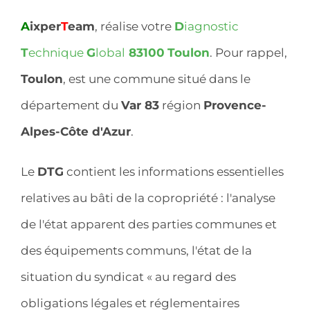
A
ixper
T
eam
, réalise votre
D
iagnostic
T
echnique
G
lobal
83100
Toulon
. Pour rappel,
Toulon
, est une commune situé dans le
département du
Var 83
région
Provence-
Alpes-Côte d'Azur
.
Le
DTG
contient les informations essentielles
relatives au bâti de la copropriété : l'analyse
de l'état apparent des parties communes et
des équipements communs, l'état de la
situation du syndicat « au regard des
obligations légales et réglementaires