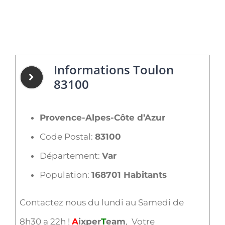
Informations Toulon
83100
Provence-Alpes-Côte d’Azur
Code Postal:
83100
Département:
Var
Population:
168701 Habitants
Contactez nous du lundi au Samedi de
8h30 a 22h !
A
ixper
T
eam
, Votre