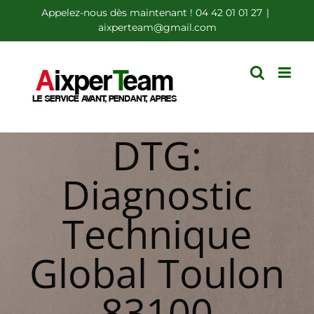
Passer
Appelez-nous dès maintenant ! 04 42 01 01 27
|
aixperteam@gmail.com
au
contenu
DTG:
Diagnostic
Technique
Global Toulon
83100