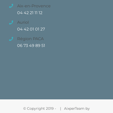
Aix-en-Provence
04 42 21 11 12
Auriol
04 42 01 01 27
Région PACA
06 73 49 89 51
© Copyright 2019 -
| AixperTeam by