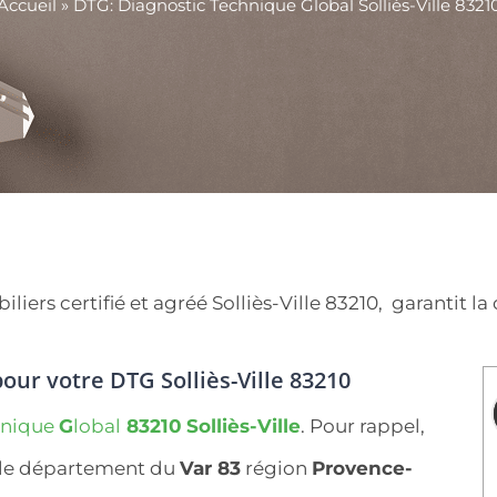
Accueil
»
DTG: Diagnostic Technique Global Solliès-Ville 8321
rs certifié et agréé Solliès-Ville 83210, garantit la q
our votre DTG Solliès-Ville 83210
hnique
G
lobal
83210
Solliès-Ville
. Pour rappel,
 le département du
Var 83
région
Provence-