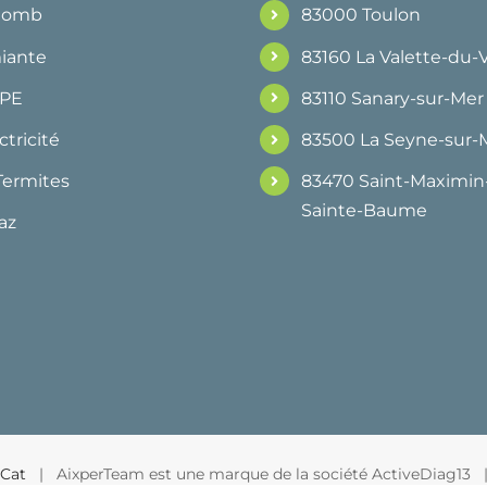
Plomb
83000 Toulon
iante
83160 La Valette-du-
DPE
83110 Sanary-sur-Mer
ctricité
83500 La Seyne-sur-
Termites
83470 Saint-Maximin-
Sainte-Baume
az
Cat
| AixperTeam est une marque de la société ActiveDiag13