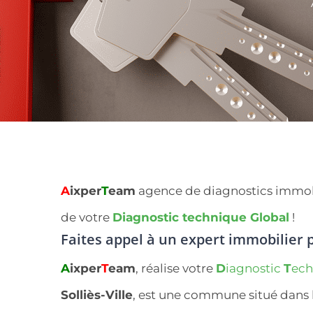
A
ixper
T
eam
agence de diagnostics immobilie
de votre
Diagnostic technique Global
!
Faites appel à un expert immobilier
p
A
ixper
T
eam
, réalise votre
D
iagnostic
T
ec
Solliès-Ville
, est une commune situé dans