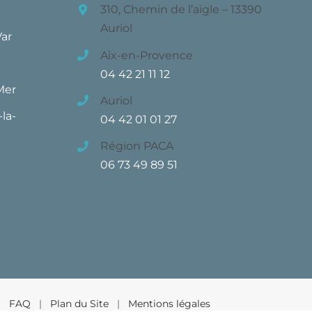
310, Chemin de l’aigle – 13390
Auriol
Var
Aix-en-Provence
04 42 21 11 12
Mer
Auriol
la-
04 42 01 01 27
Région PACA
06 73 49 89 51
 |
FAQ
|
Plan du Site
|
Mentions légales