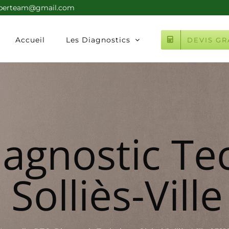
xperteam@gmail.com
Accueil
Les Diagnostics
DEVIS GR
iagnostic Te
 Solliès-Vill