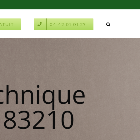
ATUIT
04 42 01 01 27
chnique
e 83210