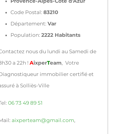
Provence-Alpes-Côte d’Azur
Code Postal:
83210
Département:
Var
Population:
2222 Habitants
Contactez nous du lundi au Samedi de
8h30 a 22h !
A
ixper
T
eam
, Votre
Diagnostiqueur immobilier certifié et
assuré à Solliès-Ville
Tel:
06 73 49 89 51
Mail:
aixperteam@gmail.com
,