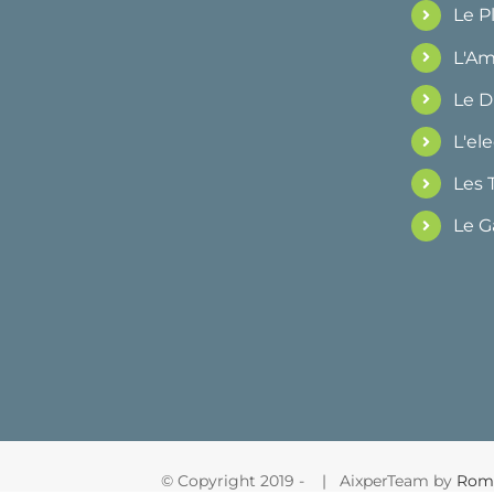
Le 
L'Am
Le 
L'ele
Les 
Le G
© Copyright 2019 -
| AixperTeam by
Rom