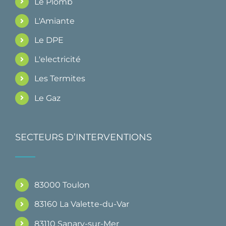
Le Plomb
L'Amiante
Le DPE
L'electricité
Les Termites
Le Gaz
SECTEURS D’INTERVENTIONS
83000 Toulon
83160 La Valette-du-Var
83110 Sanary-sur-Mer