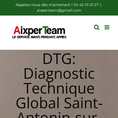
Passer
Appelez-nous dès maintenant ! 04 42 01 01 27
|
aixperteam@gmail.com
au
contenu
DTG:
Diagnostic
Technique
Global Saint-
Antonin-sur-