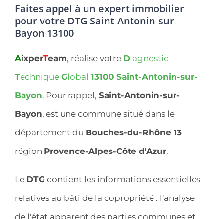
Faites appel à un expert immobilier
pour votre DTG Saint-Antonin-sur-
Bayon 13100
A
ixper
T
eam
, réalise votre
D
iagnostic
T
echnique
G
lobal
13100
Saint-Antonin-sur-
Bayon
. Pour rappel,
Saint-Antonin-sur-
Bayon
, est une commune situé dans le
département du
Bouches-du-Rhône 13
région
Provence-Alpes-Côte d'Azur
.
Le
DTG
contient les informations essentielles
relatives au bâti de la copropriété : l'analyse
de l'état apparent des parties communes et