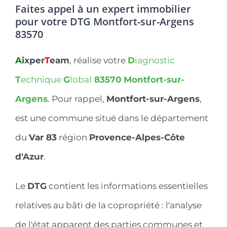
Faites appel à un expert immobilier
pour votre DTG Montfort-sur-Argens
83570
A
ixper
T
eam
, réalise votre
D
iagnostic
T
echnique
G
lobal
83570
Montfort-sur-
Argens
. Pour rappel,
Montfort-sur-Argens
,
est une commune situé dans le département
du
Var 83
région
Provence-Alpes-Côte
d'Azur
.
Le
DTG
contient les informations essentielles
relatives au bâti de la copropriété : l'analyse
de l'état apparent des parties communes et