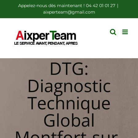
Passer
Appelez-nous dès maintenant ! 04 42 01 01 27
|
aixperteam@gmail.com
au
contenu
DTG:
Diagnostic
Technique
Global
Montfort-sur-