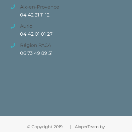
Aix-en-Provence
04 42 21 11 12
Auriol
04 42 01 01 27
Région PACA
06 73 49 89 51
© Copyright 2019 -
| AixperTeam by