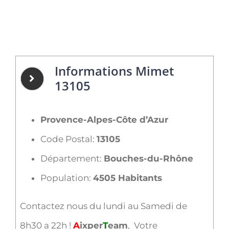
Informations Mimet
13105
Provence-Alpes-Côte d’Azur
Code Postal:
13105
Département:
Bouches-du-Rhône
Population:
4505 Habitants
Contactez nous du lundi au Samedi de
8h30 a 22h !
A
ixper
T
eam
, Votre