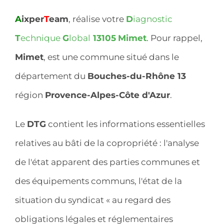
A
ixper
T
eam
, réalise votre
D
iagnostic
T
echnique
G
lobal
13105
Mimet
. Pour rappel,
Mimet
, est une commune situé dans le
département du
Bouches-du-Rhône 13
région
Provence-Alpes-Côte d'Azur
.
Le
DTG
contient les informations essentielles
relatives au bâti de la copropriété : l'analyse
de l'état apparent des parties communes et
des équipements communs, l'état de la
situation du syndicat « au regard des
obligations légales et réglementaires