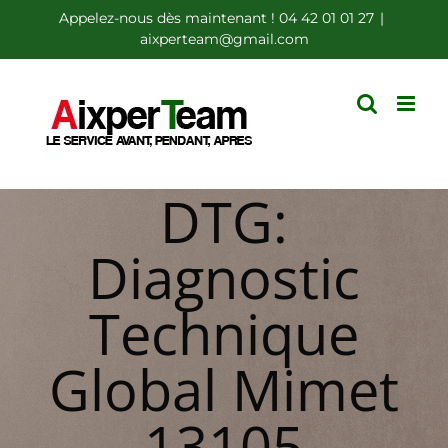
Passer
Appelez-nous dès maintenant ! 04 42 01 01 27
|
aixperteam@gmail.com
au
contenu
DTG:
Diagnostic
Technique
Global Mimet
13105