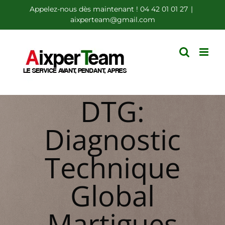
Passer
Appelez-nous dès maintenant ! 04 42 01 01 27
|
aixperteam@gmail.com
au
contenu
DTG:
Diagnostic
Technique
Global
Martigues