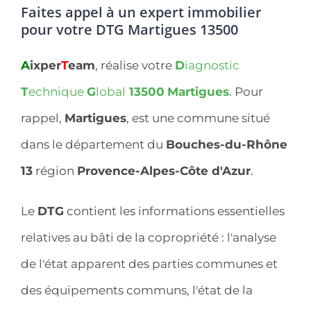
Faites appel à un expert immobilier
pour votre DTG Martigues 13500
A
ixper
T
eam
, réalise votre
D
iagnostic
T
echnique
G
lobal
13500
Martigues
. Pour
rappel,
Martigues
, est une commune situé
dans le département du
Bouches-du-Rhône
13
région
Provence-Alpes-Côte d'Azur
.
Le
DTG
contient les informations essentielles
relatives au bâti de la copropriété : l'analyse
de l'état apparent des parties communes et
des équipements communs, l'état de la